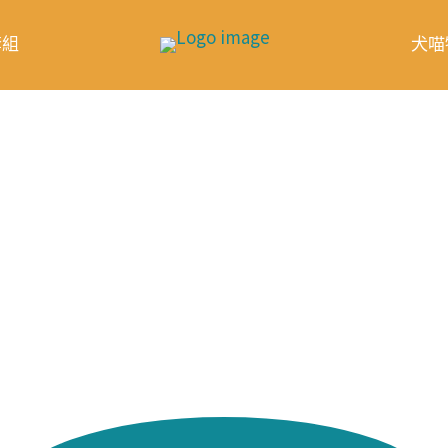
套組
犬喵