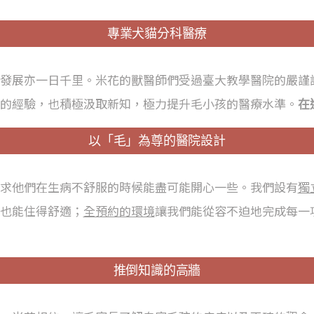
專業犬貓分科醫療
發展亦一日千里。米花的獸醫師們受過臺大教學醫院的嚴謹
的經驗，也積極汲取新知，極力提升毛小孩的醫療水準。
在
以「毛」為尊的醫院設計
求他們在生病不舒服的時候能盡可能開心一些。我們設有
獨
也能住得舒適；
全預約的環境
讓我們能從容不迫地完成每一
推倒知識的高牆