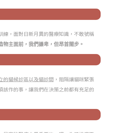
訓練，面對日新月異的醫療知識，不敢號稱
造物主面前，我們謙卑，但昂首闊步。
立的貓候診區以及貓診間
，阻隔讓貓咪緊張
項該作的事，讓我們在決策之前都有充足的