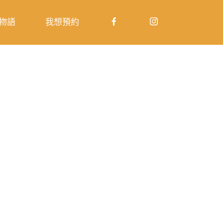
物語
我想預約